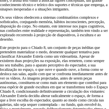
tone), o artista tem vindo a associar rigores conceptuais, um grande
conhecimento técnico e teórico dos suportes e técnicas que emprega, a
sinapses inesperadas e a situações intrigantes.
Os seus vídeos obedecem a sistemas combinatórios complexos e
sofisticados, conjugando memória, hábitos inconscientes, percepção,
disposição do corpo. No entanto, este interesse nos jogos cognitivos,
nas confusões entre realidade e representação, também tem vindo a ser
explorado recorrendo à projecção de diapositivos, à escultura e ao
desenho.
Este projecto para o Chiado 8, um conjunto de peças inéditas que
pretendem materializar o medo, desmente qualquer tentativa para
classificar Alexandre Estrela como um videoartista. Apesar de
existirem duas projecções na exposição, elas remetem, como sempre
no seu trabalho, para o aparato perceptivo do espectador, a sua
localização no espaço, o que ouve e quando ouve, a forma como se
desloca nas salas, aquilo com que se confronta imediatamente antes de
ver os vídeos. As imagens projectadas, antes de serem peças
autónomas, constituem-se como mais um elemento que contribui para
essa espécie de grande escultura em que se transformou todo o Espaço
Chiado 8, condicionando definitivamente a circulação dos visitantes:
Alexandre Estrela decidiu alterar radicalmente o espaço, de forma a
que a livre escolha do espectador, quanto ao modo como circula nas
galerias, não seja sequer contemplada – no fundo, quis envolvê-lo,
física e mentalmente, gerando deliberadamente determinados ritmos e