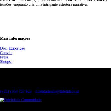
tensões, enquanto cria uma intrigante estrutura narrativa.
Mais Informações
Doc. Exposição
Convite
Press
Sinopse
Contactos
Largo do Chiado, 8 1249-125 Lisboa
(Dias úteis, das 11h às 19h)
(+351) 964 757 929
|
fidelidadearte@fidelidade.pt