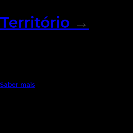
Território
→
Território é o título da nova 
Saber mais