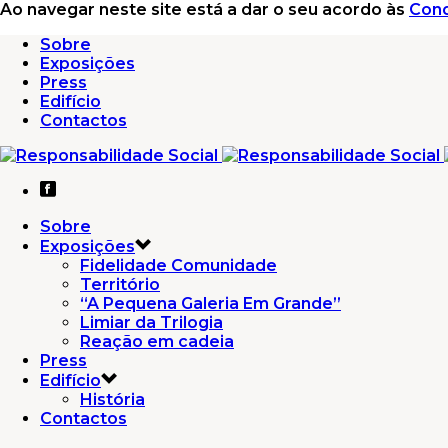
Ao navegar neste site está a dar o seu acordo às
Cond
Sobre
Exposições
Press
Edifício
Contactos
Sobre
Exposições
Fidelidade Comunidade
Território
“A Pequena Galeria Em Grande”
Limiar da Trilogia
Reação em cadeia
Press
Edifício
História
Contactos