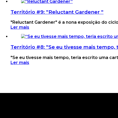
Território #9: "Reluctant Gardener "
"Reluctant Gardener" é a nona exposição do ciclo 
Ler mais
Território #8: "Se eu tivesse mais tempo, 
"Se eu tivesse mais tempo, teria escrito uma carta
Ler mais