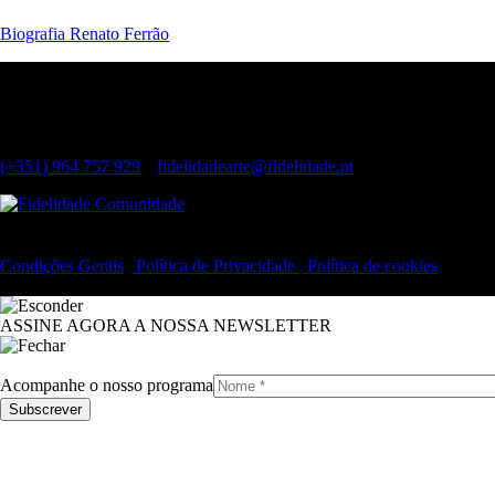
Biografia Renato Ferrão
Contactos
Largo do Chiado, 8 1249-125 Lisboa
(Dias úteis, das 11h às 19h)
(+351) 964 757 929
|
fidelidadearte@fidelidade.pt
Condições Gerais
|
Política de Privacidade
|
Política de cookies
© 2019 Fidelidade Arte – Todos os direitos reservados.
ASSINE AGORA A NOSSA NEWSLETTER
Acompanhe o nosso programa