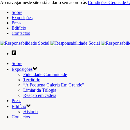
Ao navegar neste site está a dar o seu acordo às
Condições Gerais de U
Sobre
Exposições
Press
Edifício
Contactos
Sobre
Exposições
Fidelidade Comunidade
Território
“A Pequena Galeria Em Grande”
Limiar da Trilogia
Reação em cadeia
Press
Edifício
História
Contactos