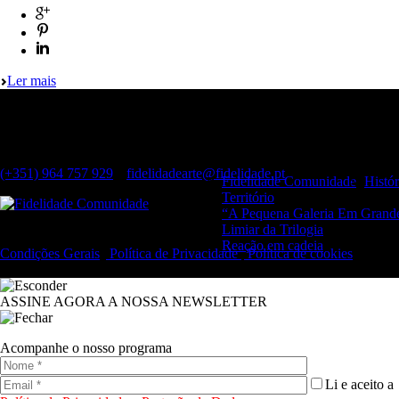
Ler mais
Contactos
Largo do Chiado, 8 1249-125 Lisboa
(Dias úteis, das 11h às 19h)
(+351) 964 757 929
|
fidelidadearte@fidelidade.pt
Fidelidade Comunidade
Histór
Território
“A Pequena Galeria Em Grand
Limiar da Trilogia
Reação em cadeia
Condições Gerais
|
Política de Privacidade
|
Política de cookies
© 2019 Fidelidade Arte – Todos os direitos reservados.
ASSINE AGORA A NOSSA NEWSLETTER
Acompanhe o nosso programa
Li e aceito a