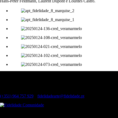
Hans-Peter Feldmann, Laurent Dupont e Lourdes Castro.
Contactos
Largo do Chiado, 8 1249-125 Lisboa
(Dias úteis, das 11h às 19h)
(+351) 964 757 929
|
fidelidadearte@fidelidade.pt