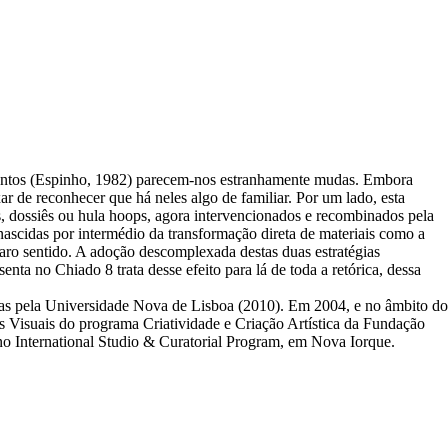
 Santos (Espinho, 1982) parecem-nos estranhamente mudas. Embora
r de reconhecer que há neles algo de familiar. Por um lado, esta
s, dossiês ou hula hoops, agora intervencionados e recombinados pela
 nascidas por intermédio da transformação direta de materiais como a
aro sentido. A adoção descomplexada destas duas estratégias
nta no Chiado 8 trata desse efeito para lá de toda a retórica, dessa
as pela Universidade Nova de Lisboa (2010). Em 2004, e no âmbito do
 Visuais do programa Criatividade e Criação Artística da Fundação
 no International Studio & Curatorial Program, em Nova Iorque.