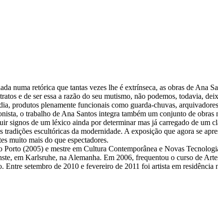
da numa retórica que tantas vezes lhe é extrínseca, as obras de Ana
ratos e de ser essa a razão do seu mutismo, não podemos, todavia, deixa
um dia, produtos plenamente funcionais como guarda-chuvas, arquivadore
iacionista, o trabalho de Ana Santos integra também um conjunto de obras
ir signos de um léxico ainda por determinar mas já carregado de um cl
s tradições escultóricas da modernidade. A exposição que agora se aprese
es muito mais do que espectadores.
do Porto (2005) e mestre em Cultura Contemporânea e Novas Tecnologi
te, em Karlsruhe, na Alemanha. Em 2006, frequentou o curso de Artes
 Entre setembro de 2010 e fevereiro de 2011 foi artista em residência