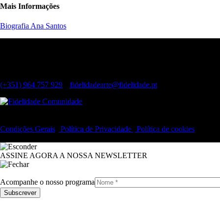
Mais Informações
Biografia Ana Santos
Contactos
Largo do Chiado, 8 1249-125 Lisboa
(Dias úteis, das 11h às 19h)
(+351) 964 757 929
|
fidelidadearte@fidelidade.pt
Condições Gerais
|
Política de Privacidade
|
Política de cookies
© 2019 Fidelidade Arte – Todos os direitos reservados.
ASSINE AGORA A NOSSA NEWSLETTER
Acompanhe o nosso programa