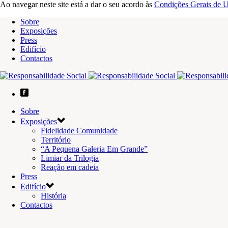
Ao navegar neste site está a dar o seu acordo às
Condições Gerais de U
Sobre
Exposições
Press
Edifício
Contactos
Sobre
Exposições
Fidelidade Comunidade
Território
“A Pequena Galeria Em Grande”
Limiar da Trilogia
Reação em cadeia
Press
Edifício
História
Contactos