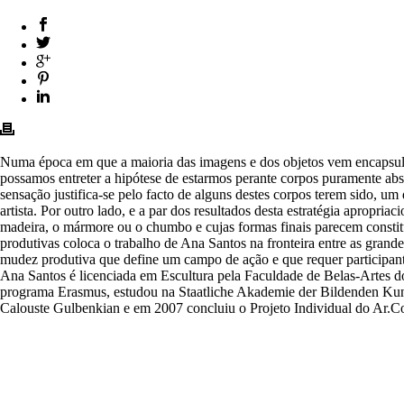
Numa época em que a maioria das imagens e dos objetos vem encapsula
possamos entreter a hipótese de estarmos perante corpos puramente abst
sensação justifica-se pelo facto de alguns destes corpos terem sido, 
artista. Por outro lado, e a par dos resultados desta estratégia apropr
madeira, o mármore ou o chumbo e cujas formas finais parecem constitu
produtivas coloca o trabalho de Ana Santos na fronteira entre as grande
mudez produtiva que define um campo de ação e que requer participant
Ana Santos é licenciada em Escultura pela Faculdade de Belas-Artes 
programa Erasmus, estudou na Staatliche Akademie der Bildenden Kuns
Calouste Gulbenkian e em 2007 concluiu o Projeto Individual do Ar.Co.